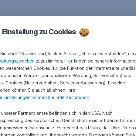
e Einstellung zu Cookies
Sie über 16 Jahre sind, klicken Sie auf „Ich bin einverstanden“, um
beitungszwecken
zuzustimmen.
Hier
finden sie nähere Informatione
n wesentlichen Cookies (für die Funktion der Internetseite unerläss
 optionalen Werbe- (personalisierte Werbung, Surfverhalten) und
stik-Cookies (Nutzerverhalten, Serviceverbesserung). Einzelne
orien können Sie auch ablehnen. Ihre
e Einstellungen können Sie jederzeit ändern
.
e unserer Partnerdienste befinden sich in den USA. Nach
ssprechung des Europäischen Gerichtshofs existiert derzeit in de
angemessener Datenschutz. Es besteht das Risiko, dass Ihre Daten
hörden kontrolliert und überwacht werden. Dagegen können Sie k