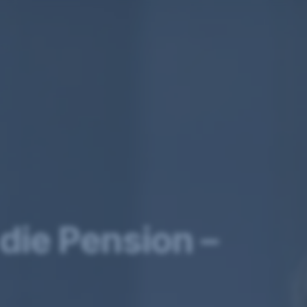
die Pension –