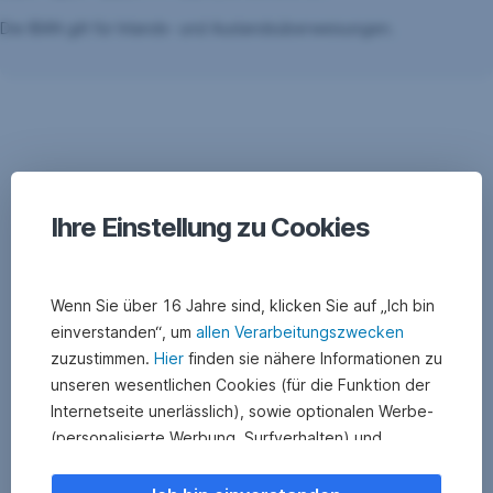
Die IBAN gilt für Inlands- und Auslandsüberweisungen.
Wo
finde
ich
Ihre Einstellung zu Cookies
meine
IBAN?
Wenn Sie über 16 Jahre sind, klicken Sie auf „Ich bin
einverstanden“, um
allen Verarbeitungszwecken
Auf
zuzustimmen.
Hier
finden sie nähere Informationen zu
deiner
unseren wesentlichen Cookies (für die Funktion der
spark7
Internetseite unerlässlich), sowie optionalen Werbe-
Debitkarte
(personalisierte Werbung, Surfverhalten) und
Im
Statistik-Cookies (Nutzerverhalten,
Internetbanking
Serviceverbesserung). Einzelne Kategorien können