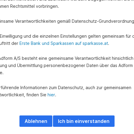
amen Rechtsmittel vorbringen.
nsame Verantwortlichkeiten gemäß Datenschutz-Grundverordnung
e Einwilligung und die einzelnen Einstellungen gelten gemeinsam für 
ftritt der
Erste Bank und Sparkassen auf sparkasse.at
.
 Adform A/S besteht eine gemeinsame Verantwortlichkeit hinsichtlich
ung und Übermittlung personenbezogener Daten über das Adform
e.
rführende Informationen zum Datenschutz, auch zur gemeinsamen
wortlichkeit, finden Sie
hier
.
Ablehnen
Ich bin einverstanden