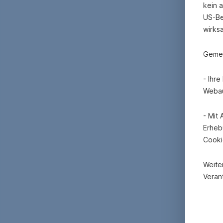
kein 
US-Be
wirks
Gemei
- Ihr
Webau
- Mit
Erheb
Cooki
Weite
Verant