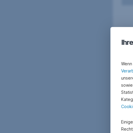
Ihr
Wenn 
Verar
unsere
sowie
Stati
Kateg
Cooki
Einig
Recht