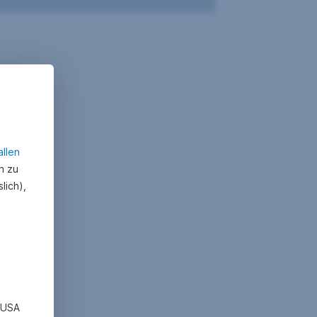
allen
n zu
lich),
n USA