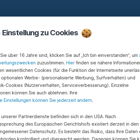
vorsorgen
Ist
Bin
mei
ich
fina
ausreichend
Pol
gegen
gro
e Einstellung zu Cookies
existenzielle
gen
Risiken
um
geschützt?
une
Au
Sie über 16 Jahre sind, klicken Sie auf „Ich bin einverstanden“, um
zu
beitungszwecken
zuzustimmen.
Hier
finden sie nähere Informatione
de
n wesentlichen Cookies (für die Funktion der Internetseite unerläss
 optionalen Werbe- (personalisierte Werbung, Surfverhalten) und
stik-Cookies (Nutzerverhalten, Serviceverbesserung). Einzelne
orien können Sie auch ablehnen. Ihre
e Einstellungen können Sie jederzeit ändern
.
e unserer Partnerdienste befinden sich in den USA. Nach
Gut
Gut
vorbereitet
durchdacht
ssprechung des Europäischen Gerichtshofs existiert derzeit in de
in
finanzieren
angemessener Datenschutz. Es besteht das Risiko, dass Ihre Daten
die
Ist
hörden kontrolliert und überwacht werden. Dagegen können Sie k