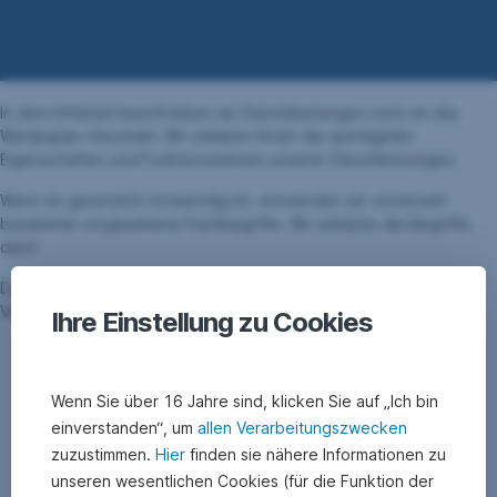
In dem Infoblatt beschreiben wir Dienstleistungen rund um das
Wertpapier-Geschäft. Wir erklären Ihnen die wichtigsten
Eigenschaften und Funktionsweisen unserer Dienstleistungen.
Wenn es gesetzlich notwendig ist, verwenden wir vereinzelt
bestimmte vorgesehene Fachbegriffe. Wir erklären die Begriffe
dann.
Das Infoblatt ist eine reine Information. Rechtlich gilt, was in dem
Vertrag steht, den Sie mit uns abschließen.
Ihre Einstellung zu Cookies
Wenn Sie über 16 Jahre sind, klicken Sie auf „Ich bin
einverstanden“, um
allen Verarbeitungszwecken
zuzustimmen.
Hier
finden sie nähere Informationen zu
unseren wesentlichen Cookies (für die Funktion der