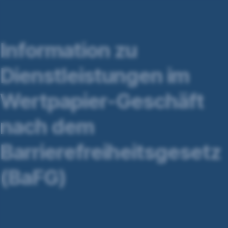
Navigation
überspringen
Information zu
Dienstleistungen im
Wertpapier-Geschäft
nach dem
Barrierefreiheitsgesetz
(BaFG)