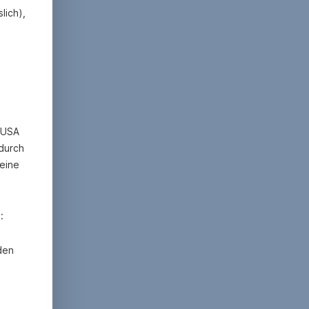
lich),
n USA
 durch
eine
:
den