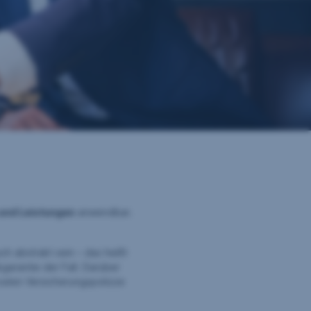
 und Leistungen
anwendbar.
h abstrakt sein – das heißt
garantie der Fall. Darüber
vaten Versicherungspolizze