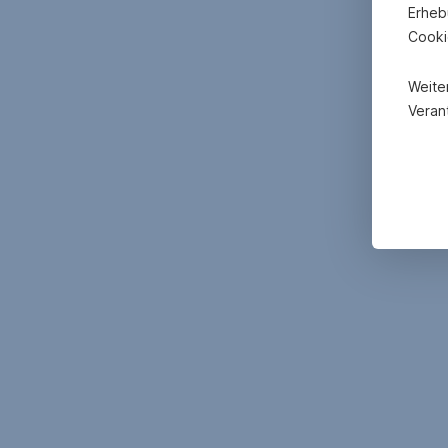
Finanzierungsmög
Erheb
Cooki
Weite
Verant