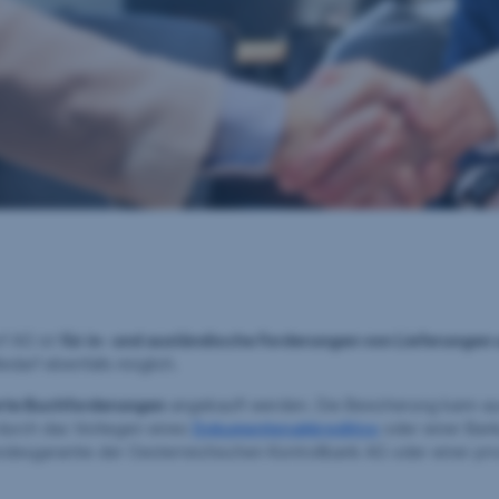
f AG ist
für in- und ausländische Forderungen von Lieferungen
edarf ebenfalls möglich.
erte Buchforderungen
angekauft werden. Die Besicherung kann auc
 durch das Vorliegen eines
Dokumentenakkreditivs
oder einer Bank
ndesgarantie der Oesterreichischen Kontrollbank AG oder einer pri