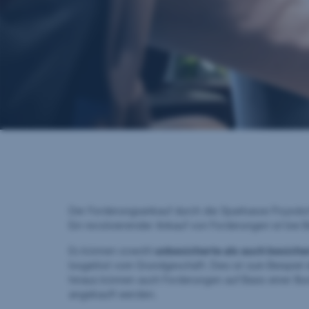
Kontakt
Der Forderungsankauf durch die Sparkasse Poysdor
Ein revolvierender Ankauf von Forderungen ist bei B
Es können sowohl
unbesicherte als auch besich
losgelöst vom Grundgeschäft. Dies ist zum Beispiel
hinaus können auch Forderungen auf Basis einer Bu
angekauft werden.