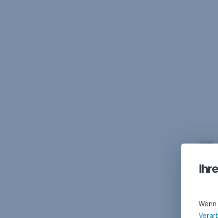
K
Ihr
Wenn 
Verar