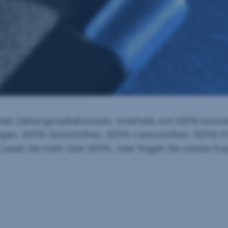
chen Zahlungsverkehrsraum. Innerhalb von SEPA könne
ungen, SEPA-Gutschriften, SEPA-Lastschriften, SEPA-
 Lesen Sie mehr über SEPA, oder fragen Sie unsere Exp