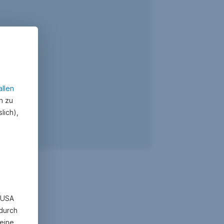
allen
n zu
lich),
n USA
 durch
eine