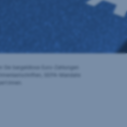
n Sie bargeldlose Euro-Zahlungen
Firmenlastschriften, SEPA-Mandate
ert:innen.