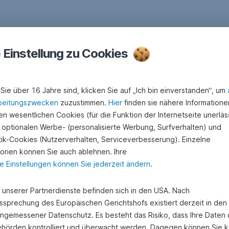
e Einstellung zu Cookies
Sie über 16 Jahre sind, klicken Sie auf „Ich bin einverstanden“, um
beitungszwecken
zuzustimmen.
Hier
finden sie nähere Informatione
n wesentlichen Cookies (für die Funktion der Internetseite unerläss
 optionalen Werbe- (personalisierte Werbung, Surfverhalten) und
stik-Cookies (Nutzerverhalten, Serviceverbesserung). Einzelne
orien können Sie auch ablehnen. Ihre
e Einstellungen können Sie jederzeit ändern
.
e unserer Partnerdienste befinden sich in den USA. Nach
SEPA-Lastschrift
ssprechung des Europäischen Gerichtshofs existiert derzeit in de
angemessener Datenschutz. Es besteht das Risiko, dass Ihre Daten
hörden kontrolliert und überwacht werden. Dagegen können Sie k