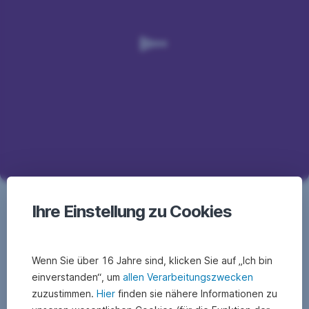
Ihre Einstellung zu Cookies
Wenn Sie über 16 Jahre sind, klicken Sie auf „Ich bin
einverstanden“, um
allen Verarbeitungszwecken
zuzustimmen.
Hier
finden sie nähere Informationen zu