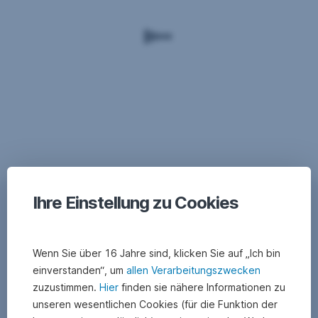
Sie
in
unseren
Filialen.
Bitte
vereinbaren
Sie
zuvor
einen
Termin
und
bestellen
Sie
Ihre Einstellung zu Cookies
Gold
die
gewünschten
Spot
Produkte,
denn
Wenn Sie über 16 Jahre sind, klicken Sie auf „Ich bin
sie
ISIN:
einverstanden“, um
allen Verarbeitungszwecken
sind
XC0009655157,
zuzustimmen.
Hier
finden sie nähere Informationen zu
nicht
Börse:
unseren wesentlichen Cookies (für die Funktion der
vorrätig.
FactSet