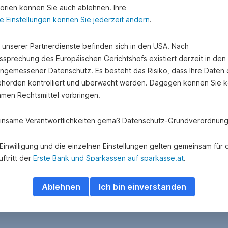
orien können Sie auch ablehnen. Ihre
e Einstellungen können Sie jederzeit ändern
.
e unserer Partnerdienste befinden sich in den USA. Nach
ssprechung des Europäischen Gerichtshofs existiert derzeit in de
angemessener Datenschutz. Es besteht das Risiko, dass Ihre Daten
hörden kontrolliert und überwacht werden. Dagegen können Sie k
amen Rechtsmittel vorbringen.
nsame Verantwortlichkeiten gemäß Datenschutz-Grundverordnung
e Einwilligung und die einzelnen Einstellungen gelten gemeinsam für 
ftritt der
Erste Bank und Sparkassen auf sparkasse.at
.
 Adform A/S besteht eine gemeinsame Verantwortlichkeit hinsichtlich
Ablehnen
Ich bin einverstanden
ung und Übermittlung personenbezogener Daten über das Adform
e.