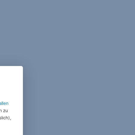
allen
n zu
lich),