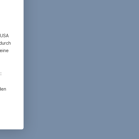
n USA
 durch
eine
:
den