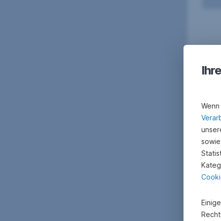
Ihr
Wenn 
Verar
unsere
sowie
Stati
Kateg
Cooki
Einig
Recht