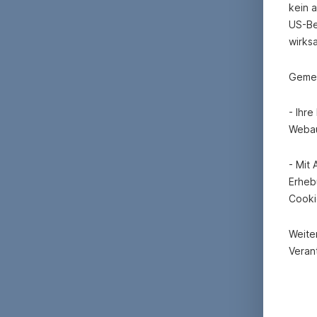
kein 
US-Be
wirks
Gemei
- Ihr
Webau
- Mit
Erheb
Cooki
Weite
Verant