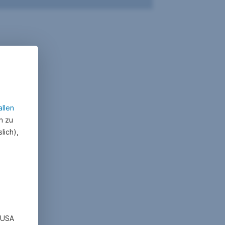
allen
n zu
lich),
n USA