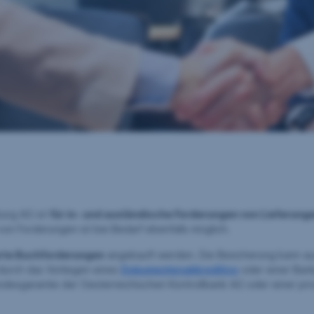
urg AG ist
für in- und ausländische Forderungen von Lieferung
on Forderungen ist bei Bedarf ebenfalls möglich.
erte Buchforderungen
angekauft werden. Die Besicherung kann auc
 durch das Vorliegen eines
Dokumentenakkreditivs
oder einer Bank
ndesgarantie der Oesterreichischen Kontrollbank AG oder einer pri