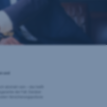
en und
h abstrakt sein – das heißt
garantie der Fall. Darüber
vaten Versicherungspolizze