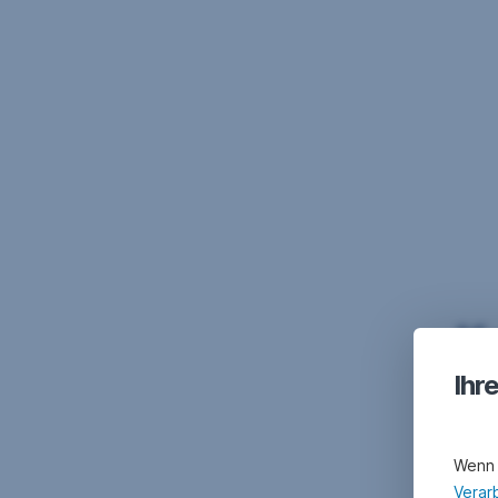
K
Ihr
Wenn 
Verar