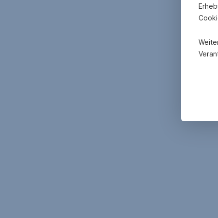
Finanzierungsmög
Erheb
Cooki
Weite
Verant