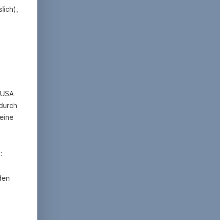
lich),
n USA
 durch
eine
:
den