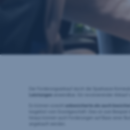
Kontakt
Der Forderungsankauf durch die Sparkasse Korneub
Leistungen
anwendbar. Ein revolvierender Ankauf v
Es können sowohl
unbesicherte als auch besich
losgelöst vom Grundgeschäft. Dies ist zum Beispiel
hinaus können auch Forderungen auf Basis einer Bu
angekauft werden.