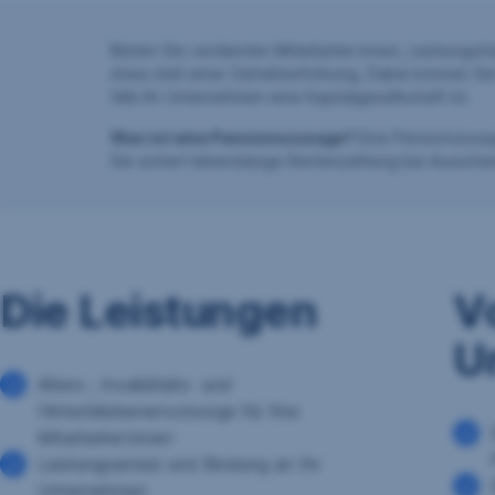
Bieten Sie verdienten Mitarbeiter:innen, Leistungst
etwa statt einer Gehaltserhöhung. Dabei können Sie 
falls Ihr Unternehmen eine Kapitalgesellschaft ist.
Was ist eine Pensionszusage?
Eine Pensionszusag
Sie sichert lebenslange Rentenzahlung bei Aussche
Die Leistungen
Vo
U
Alters-, Invaliditäts- und
Hinterbliebenenvorsorge für Ihre
Mitarbeiter:innen
Leistungsanreiz und Bindung an Ihr
Unternehmen