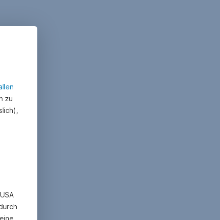
allen
n zu
lich),
n USA
 durch
eine