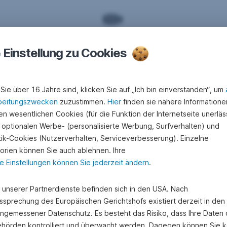
e Einstellung zu Cookies
Sie über 16 Jahre sind, klicken Sie auf „Ich bin einverstanden“, um
beitungszwecken
zuzustimmen.
Hier
finden sie nähere Informatione
n wesentlichen Cookies (für die Funktion der Internetseite unerläss
 optionalen Werbe- (personalisierte Werbung, Surfverhalten) und
Voraussetzungen
stik-Cookies (Nutzerverhalten, Serviceverbesserung). Einzelne
orien können Sie auch ablehnen. Ihre
e Einstellungen können Sie jederzeit ändern
.
e unserer Partnerdienste befinden sich in den USA. Nach
ssprechung des Europäischen Gerichtshofs existiert derzeit in de
angemessener Datenschutz. Es besteht das Risiko, dass Ihre Daten
hörden kontrolliert und überwacht werden. Dagegen können Sie k