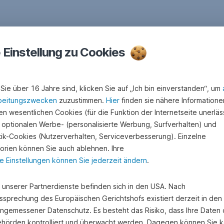
der
Emittentin
und
Garantin,
e Einstellung zu Cookies
d.
h.
das
Risiko
Sie über 16 Jahre sind, klicken Sie auf „Ich bin einverstanden“, um
von
beitungszwecken
zuzustimmen.
Hier
finden sie nähere Informatione
Änderungen
n wesentlichen Cookies (für die Funktion der Internetseite unerläss
in
der
 optionalen Werbe- (personalisierte Werbung, Surfverhalten) und
Kreditwürdigkeit
stik-Cookies (Nutzerverhalten, Serviceverbesserung). Einzelne
oder
orien können Sie auch ablehnen. Ihre
ionieren Express Anleih
einer
e Einstellungen können Sie jederzeit ändern
.
Zahlungsunfähigkeit.
Während
e unserer Partnerdienste befinden sich in den USA. Nach
der
Laufzeit
ssprechung des Europäischen Gerichtshofs existiert derzeit in de
schwankt
angemessener Datenschutz. Es besteht das Risiko, dass Ihre Daten
der
hörden kontrolliert und überwacht werden. Dagegen können Sie k