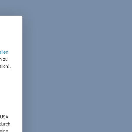
allen
n zu
lich),
n USA
 durch
eine