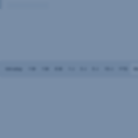
Volumen:
Keine
Daten
vorhanden
Intraday
1 W
1 M
6 M
1 J
3 J
5 J
10 J
YTD
M