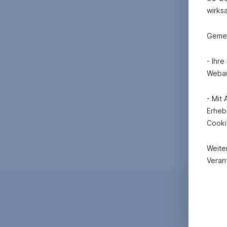
wirks
Gemei
- Ihr
Webau
- Mit
Erheb
Cooki
Weite
Verant