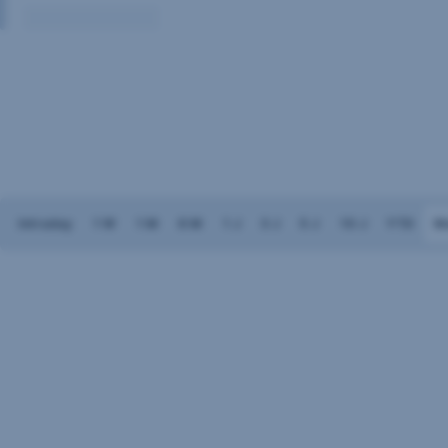
Volumen:
Keine
Daten
vorhanden
Intraday
1 W
1 M
6 M
1 J
3 J
5 J
10 J
YTD
M