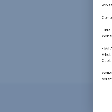
wirks
Gemei
- Ihr
Webau
- Mit
Erheb
Cooki
Weite
Verant