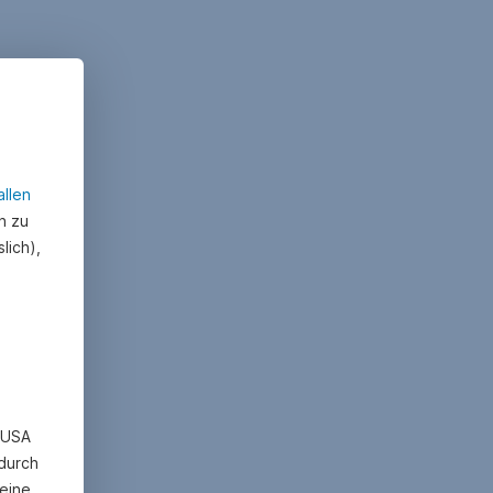
allen
n zu
lich),
n USA
 durch
eine