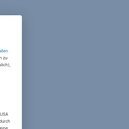
allen
n zu
lich),
n USA
 durch
eine