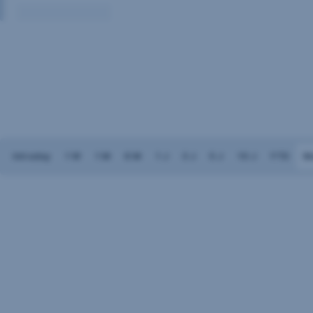
Volumen:
Keine
Daten
vorhanden
Intraday
1 W
1 M
6 M
1 J
3 J
5 J
10 J
YTD
M