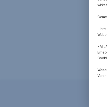
wirks
Gemei
- Ihr
Webau
- Mit
Erheb
Cooki
Weite
Verant