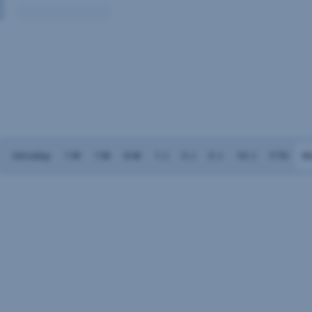
Volumen:
Keine
Daten
vorhanden
Intraday
1 W
1 M
6 M
1 J
3 J
5 J
10 J
YTD
M