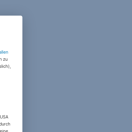
allen
n zu
lich),
n USA
 durch
eine