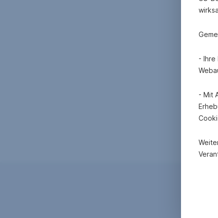
wirks
Gemei
- Ihr
Webau
- Mit
Erheb
Cooki
Weite
Verant