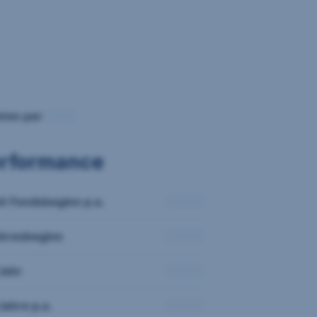
ten per
rformance
it Fondsbeginn p.a.
hresbeginn
Jahr
Jahre p.a.