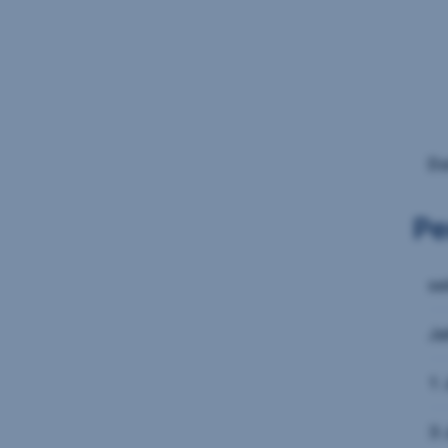
Da
Pe
se
Ja
1 
3 