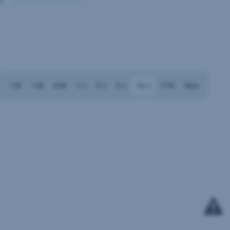
1 W
1 M
6 M
1 J
3 J
5 J
10 J
YTD
Max