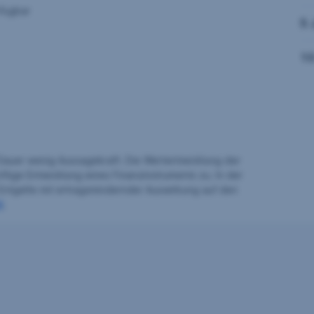
fügbar
5 
10
auer wenig Aussagekraft. Die Wertentwicklung der
ftige Entwicklung eines Finanzinstruments zu. In der
Entgelte mit ertragsmindernder Auswirkung auf den
H
.