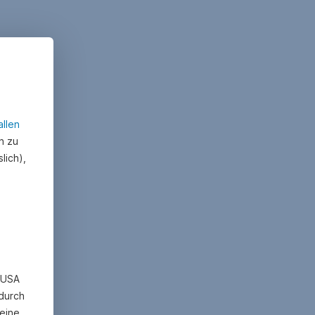
allen
n zu
lich),
n USA
 durch
eine