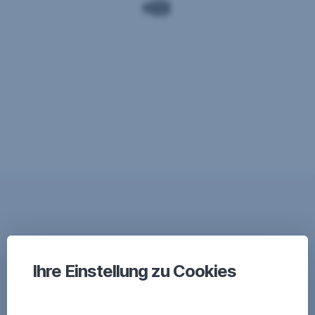
Ihre Einstellung zu Cookies