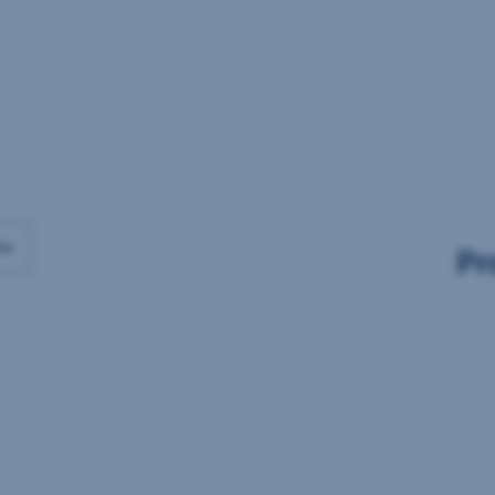
Daten
Daten
vorhanden
vorhanden
ax
Pr