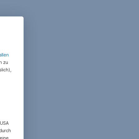
allen
n zu
lich),
n USA
 durch
eine