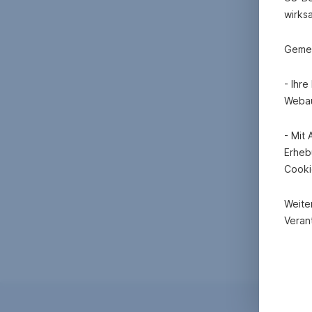
wirks
Gemei
- Ihr
Webau
- Mit
Erheb
Cooki
Weite
Verant