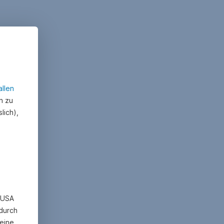
allen
n zu
lich),
n USA
 durch
eine