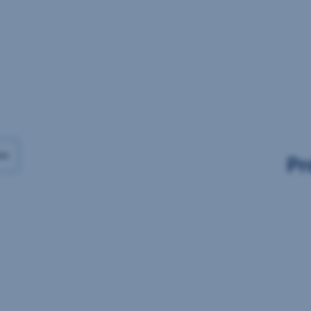
Daten
Daten
vorhanden
vorhanden
ax
Pr