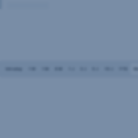
Volumen:
Keine
Daten
vorhanden
Intraday
1 W
1 M
6 M
1 J
3 J
5 J
10 J
YTD
M