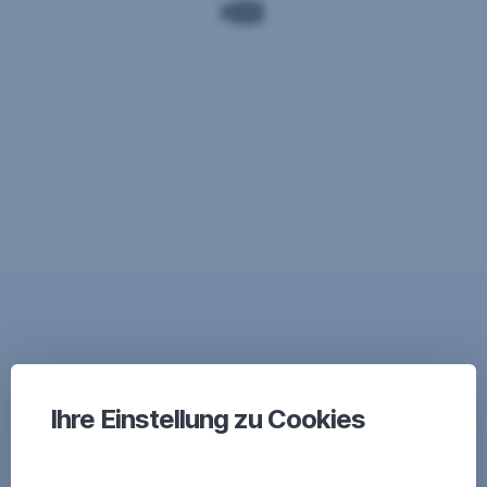
Ihre Einstellung zu Cookies