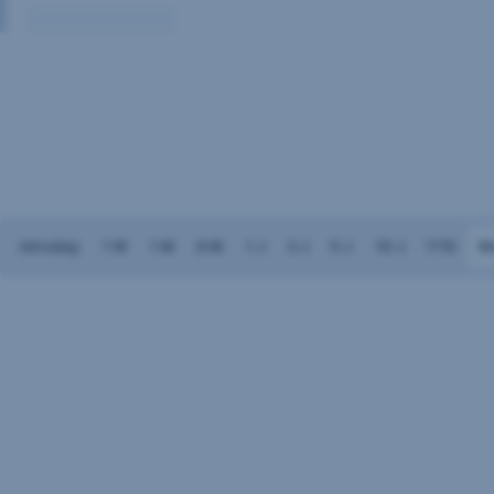
Volumen:
Keine
Daten
vorhanden
Intraday
1 W
1 M
6 M
1 J
3 J
5 J
10 J
YTD
M