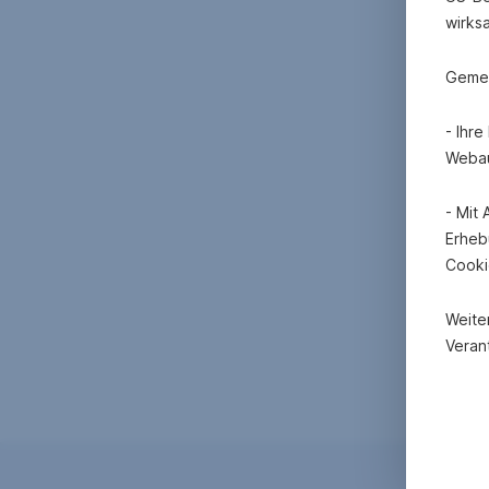
wirks
Gemei
- Ihr
Webau
- Mit
Erheb
Cooki
Weite
Verant