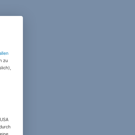
allen
n zu
lich),
n USA
 durch
eine