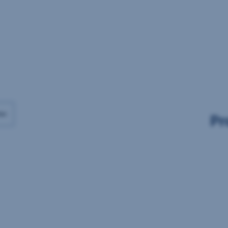
Daten
Daten
vorhanden
vorhanden
ax
Pr