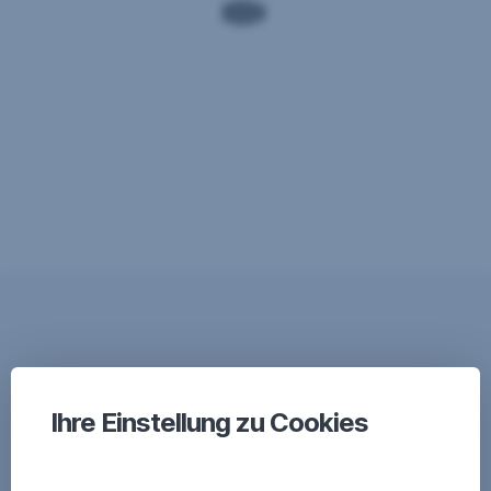
Ihre Einstellung zu Cookies