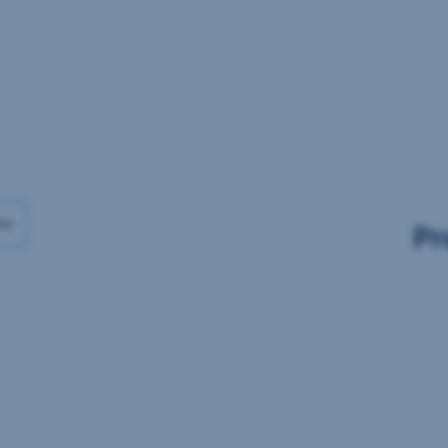
Daten
Daten
vorhanden
vorhanden
ax
Pr