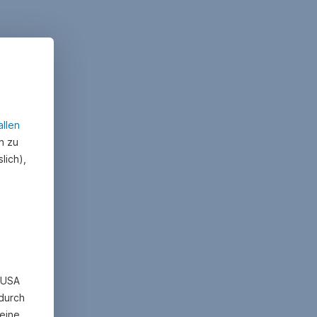
allen
n zu
lich),
n USA
 durch
eine