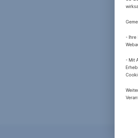
wirks
Gemei
- Ihr
Webau
- Mit
Erheb
Cooki
Weite
Verant