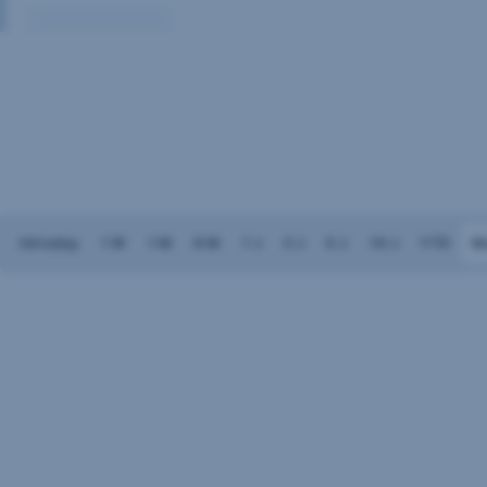
Volumen:
Keine
Daten
vorhanden
Intraday
1 W
1 M
6 M
1 J
3 J
5 J
10 J
YTD
M