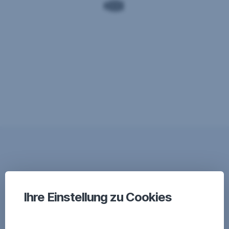
Ihre Einstellung zu Cookies