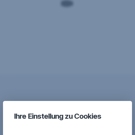
Ihre Einstellung zu Cookies