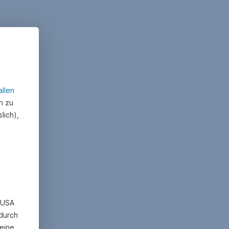
allen
n zu
lich),
n USA
 durch
eine