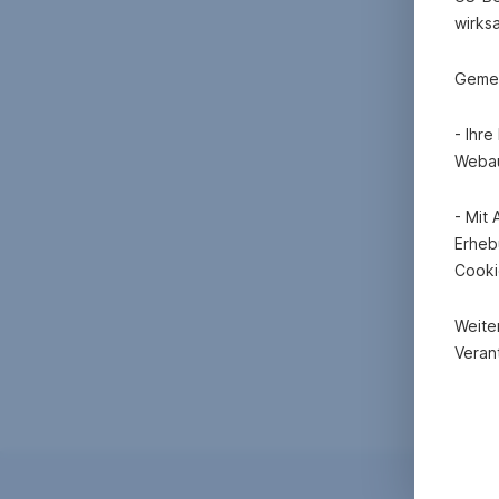
wirks
Gemei
- Ihr
Webau
- Mit
Erheb
Cooki
Weite
Verant