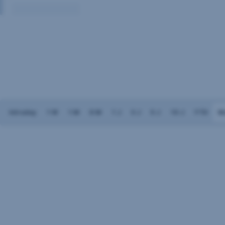
Volumen:
Keine
Daten
vorhanden
Intraday
1 W
1 M
6 M
1 J
3 J
5 J
10 J
YTD
M