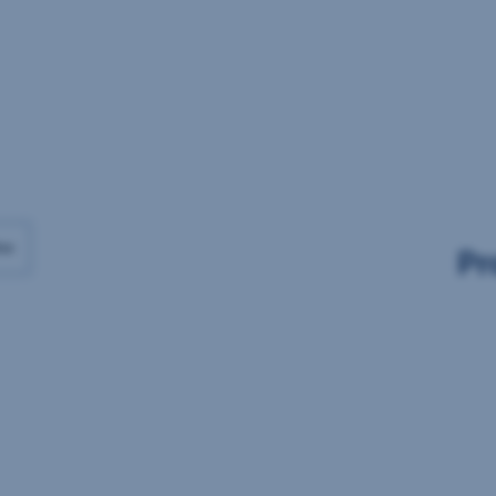
Daten
Daten
vorhanden
vorhanden
ax
Pr