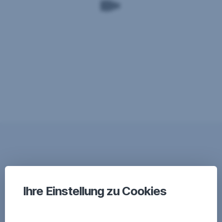
Ihre Einstellung zu Cookies