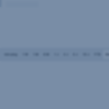
Volumen:
Keine
Daten
vorhanden
Intraday
1 W
1 M
6 M
1 J
3 J
5 J
10 J
YTD
M