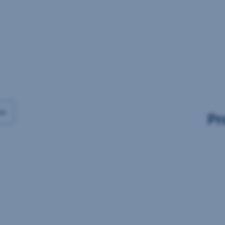
Daten
Daten
vorhanden
vorhanden
ax
Pr