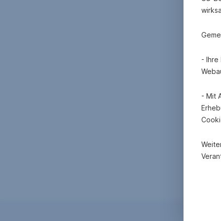
wirks
Gemei
- Ihr
Webau
- Mit
Erheb
Cooki
Weite
Verant