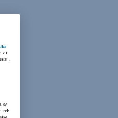
allen
n zu
lich),
n USA
 durch
eine