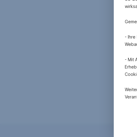
wirks
Gemei
- Ihr
Webau
- Mit
Erheb
Cooki
Weite
Verant