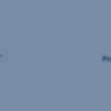
Daten
Daten
vorhanden
vorhanden
ax
Pr