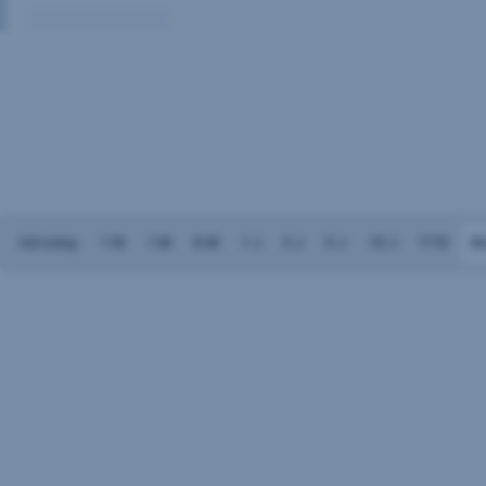
Volumen:
Keine
Daten
vorhanden
Intraday
1 W
1 M
6 M
1 J
3 J
5 J
10 J
YTD
M