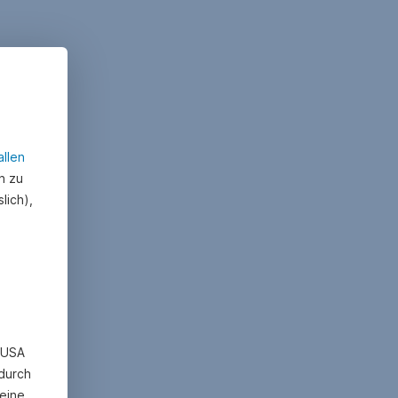
allen
n zu
lich),
n USA
 durch
eine