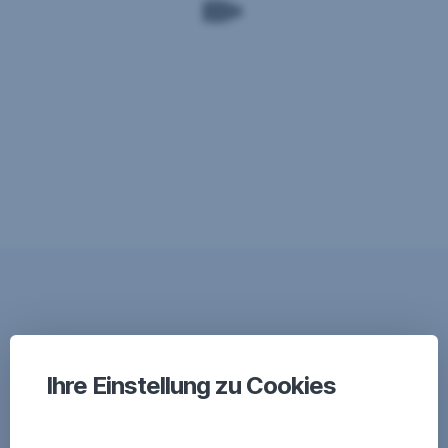
Ihre Einstellung zu Cookies