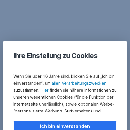
Ihre Einstellung zu Cookies
Wenn Sie über 16 Jahre sind, klicken Sie auf „Ich bin
einverstanden“, um
allen Verarbeitungszwecken
zuzustimmen.
Hier
finden sie nähere Informationen zu
unseren wesentlichen Cookies (für die Funktion der
Internetseite unerlässlich), sowie optionalen Werbe-
(personalisierte Werbung, Surfverhalten) und
Statistik-Cookies (Nutzerverhalten,
Serviceverbesserung). Einzelne Kategorien können
Ich bin einverstanden