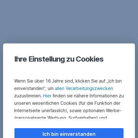
Ihre Einstellung zu Cookies
Wenn Sie über 16 Jahre sind, klicken Sie auf „Ich bin
einverstanden“, um
allen Verarbeitungszwecken
zuzustimmen.
Hier
finden sie nähere Informationen zu
unseren wesentlichen Cookies (für die Funktion der
Internetseite unerlässlich), sowie optionalen Werbe-
(personalisierte Werbung, Surfverhalten) und
Statistik-Cookies (Nutzerverhalten,
Serviceverbesserung). Einzelne Kategorien können
Ich bin einverstanden