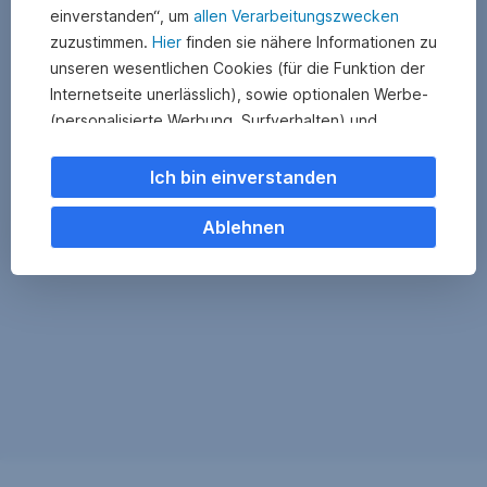
einverstanden“, um
allen Verarbeitungszwecken
zuzustimmen.
Hier
finden sie nähere Informationen zu
unseren wesentlichen Cookies (für die Funktion der
Internetseite unerlässlich), sowie optionalen Werbe-
(personalisierte Werbung, Surfverhalten) und
Statistik-Cookies (Nutzerverhalten,
Serviceverbesserung). Einzelne Kategorien können
Ich bin einverstanden
Sie auch ablehnen. Ihre
Cookie Einstellungen können Sie jederzeit ändern
.
Ablehnen
Einige unserer Partnerdienste befinden sich in den
USA. Nach Rechtssprechung des Europäischen
Gerichtshofs existiert derzeit in den USA kein
angemessener Datenschutz. Es besteht das Risiko,
dass Ihre Daten durch US-Behörden kontrolliert und
überwacht werden. Dagegen können Sie keine
wirksamen Rechtsmittel vorbringen.