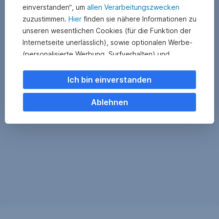
einverstanden“, um
allen Verarbeitungszwecken
zuzustimmen.
Hier
finden sie nähere Informationen zu
unseren wesentlichen Cookies (für die Funktion der
Internetseite unerlässlich), sowie optionalen Werbe-
(personalisierte Werbung, Surfverhalten) und
Statistik-Cookies (Nutzerverhalten,
Serviceverbesserung). Einzelne Kategorien können
Ich bin einverstanden
Sie auch ablehnen. Ihre
Cookie Einstellungen können Sie jederzeit ändern
.
Ablehnen
Einige unserer Partnerdienste befinden sich in den
USA. Nach Rechtssprechung des Europäischen
Gerichtshofs existiert derzeit in den USA kein
angemessener Datenschutz. Es besteht das Risiko,
dass Ihre Daten durch US-Behörden kontrolliert und
überwacht werden. Dagegen können Sie keine
wirksamen Rechtsmittel vorbringen.