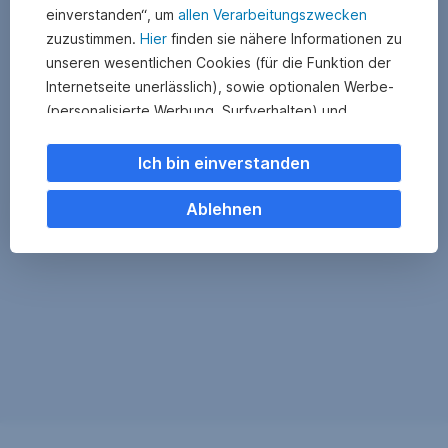
einverstanden“, um
allen Verarbeitungszwecken
zuzustimmen.
Hier
finden sie nähere Informationen zu
unseren wesentlichen Cookies (für die Funktion der
Internetseite unerlässlich), sowie optionalen Werbe-
(personalisierte Werbung, Surfverhalten) und
Statistik-Cookies (Nutzerverhalten,
Serviceverbesserung). Einzelne Kategorien können
Ich bin einverstanden
Sie auch ablehnen. Ihre
Cookie Einstellungen können Sie jederzeit ändern
.
Ablehnen
Einige unserer Partnerdienste befinden sich in den
USA. Nach Rechtssprechung des Europäischen
Gerichtshofs existiert derzeit in den USA kein
angemessener Datenschutz. Es besteht das Risiko,
dass Ihre Daten durch US-Behörden kontrolliert und
überwacht werden. Dagegen können Sie keine
wirksamen Rechtsmittel vorbringen.