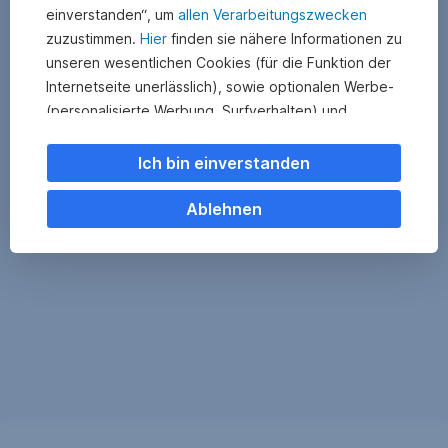
einverstanden“, um
allen Verarbeitungszwecken
zuzustimmen.
Hier
finden sie nähere Informationen zu
unseren wesentlichen Cookies (für die Funktion der
Internetseite unerlässlich), sowie optionalen Werbe-
(personalisierte Werbung, Surfverhalten) und
Statistik-Cookies (Nutzerverhalten,
Serviceverbesserung). Einzelne Kategorien können
Ich bin einverstanden
Sie auch ablehnen. Ihre
Cookie Einstellungen können Sie jederzeit ändern
.
Ablehnen
Einige unserer Partnerdienste befinden sich in den
USA. Nach Rechtssprechung des Europäischen
Gerichtshofs existiert derzeit in den USA kein
angemessener Datenschutz. Es besteht das Risiko,
dass Ihre Daten durch US-Behörden kontrolliert und
überwacht werden. Dagegen können Sie keine
wirksamen Rechtsmittel vorbringen.