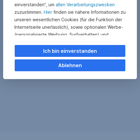
einverstanden“, um
allen Verarbeitungszwecken
zuzustimmen.
Hier
finden sie nähere Informationen zu
unseren wesentlichen Cookies (für die Funktion der
Internetseite unerlässlich), sowie optionalen Werbe-
(personalisierte Werbung, Surfverhalten) und
Statistik-Cookies (Nutzerverhalten,
Serviceverbesserung). Einzelne Kategorien können
Ich bin einverstanden
Sie auch ablehnen. Ihre
Cookie Einstellungen können Sie jederzeit ändern
.
Ablehnen
Einige unserer Partnerdienste befinden sich in den
USA. Nach Rechtssprechung des Europäischen
Gerichtshofs existiert derzeit in den USA kein
angemessener Datenschutz. Es besteht das Risiko,
dass Ihre Daten durch US-Behörden kontrolliert und
überwacht werden. Dagegen können Sie keine
wirksamen Rechtsmittel vorbringen.