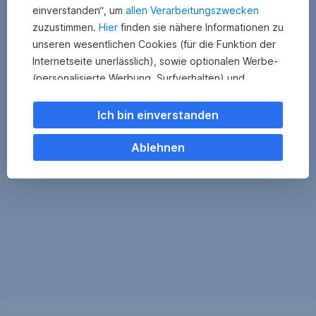
einverstanden“, um
allen Verarbeitungszwecken
zuzustimmen.
Hier
finden sie nähere Informationen zu
unseren wesentlichen Cookies (für die Funktion der
Internetseite unerlässlich), sowie optionalen Werbe-
(personalisierte Werbung, Surfverhalten) und
Statistik-Cookies (Nutzerverhalten,
Serviceverbesserung). Einzelne Kategorien können
Ich bin einverstanden
Sie auch ablehnen. Ihre
Cookie Einstellungen können Sie jederzeit ändern
.
Ablehnen
Einige unserer Partnerdienste befinden sich in den
USA. Nach Rechtssprechung des Europäischen
Gerichtshofs existiert derzeit in den USA kein
angemessener Datenschutz. Es besteht das Risiko,
dass Ihre Daten durch US-Behörden kontrolliert und
überwacht werden. Dagegen können Sie keine
wirksamen Rechtsmittel vorbringen.