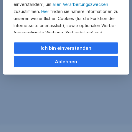
einverstanden“, um
allen Verarbeitungszwecken
zuzustimmen.
Hier
finden sie nähere Informationen zu
unseren wesentlichen Cookies (für die Funktion der
Internetseite unerlässlich), sowie optionalen Werbe-
(personalisierte Werbung, Surfverhalten) und
Statistik-Cookies (Nutzerverhalten,
Serviceverbesserung). Einzelne Kategorien können
Ich bin einverstanden
Sie auch ablehnen. Ihre
Cookie Einstellungen können Sie jederzeit ändern
.
Ablehnen
Einige unserer Partnerdienste befinden sich in den
USA. Nach Rechtssprechung des Europäischen
Gerichtshofs existiert derzeit in den USA kein
angemessener Datenschutz. Es besteht das Risiko,
dass Ihre Daten durch US-Behörden kontrolliert und
überwacht werden. Dagegen können Sie keine
wirksamen Rechtsmittel vorbringen.