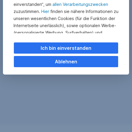
einverstanden“, um
allen Verarbeitungszwecken
zuzustimmen.
Hier
finden sie nähere Informationen zu
unseren wesentlichen Cookies (für die Funktion der
Internetseite unerlässlich), sowie optionalen Werbe-
(personalisierte Werbung, Surfverhalten) und
Statistik-Cookies (Nutzerverhalten,
Serviceverbesserung). Einzelne Kategorien können
Ich bin einverstanden
Sie auch ablehnen. Ihre
Cookie Einstellungen können Sie jederzeit ändern
.
Ablehnen
Einige unserer Partnerdienste befinden sich in den
USA. Nach Rechtssprechung des Europäischen
Gerichtshofs existiert derzeit in den USA kein
angemessener Datenschutz. Es besteht das Risiko,
dass Ihre Daten durch US-Behörden kontrolliert und
überwacht werden. Dagegen können Sie keine
wirksamen Rechtsmittel vorbringen.