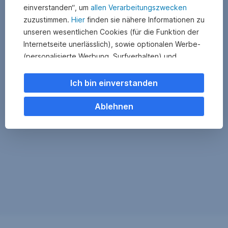
einverstanden“, um
allen Verarbeitungszwecken
zuzustimmen.
Hier
finden sie nähere Informationen zu
unseren wesentlichen Cookies (für die Funktion der
Internetseite unerlässlich), sowie optionalen Werbe-
(personalisierte Werbung, Surfverhalten) und
Statistik-Cookies (Nutzerverhalten,
Serviceverbesserung). Einzelne Kategorien können
Ich bin einverstanden
Sie auch ablehnen. Ihre
Cookie Einstellungen können Sie jederzeit ändern
.
Ablehnen
Einige unserer Partnerdienste befinden sich in den
USA. Nach Rechtssprechung des Europäischen
Gerichtshofs existiert derzeit in den USA kein
angemessener Datenschutz. Es besteht das Risiko,
dass Ihre Daten durch US-Behörden kontrolliert und
überwacht werden. Dagegen können Sie keine
wirksamen Rechtsmittel vorbringen.