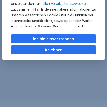
einverstanden“, um
allen Verarbeitungszwecken
zuzustimmen.
Hier
finden sie nähere Informationen zu
unseren wesentlichen Cookies (für die Funktion der
Internetseite unerlässlich), sowie optionalen Werbe-
(personalisierte Werbung, Surfverhalten) und
Statistik-Cookies (Nutzerverhalten,
Serviceverbesserung). Einzelne Kategorien können
Ich bin einverstanden
Sie auch ablehnen. Ihre
Cookie Einstellungen können Sie jederzeit ändern
.
Ablehnen
Einige unserer Partnerdienste befinden sich in den
USA. Nach Rechtssprechung des Europäischen
Gerichtshofs existiert derzeit in den USA kein
angemessener Datenschutz. Es besteht das Risiko,
dass Ihre Daten durch US-Behörden kontrolliert und
überwacht werden. Dagegen können Sie keine
wirksamen Rechtsmittel vorbringen.