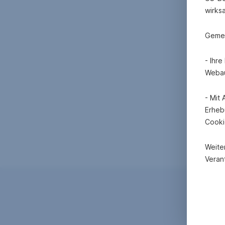
wirks
Gemei
- Ihr
Webau
- Mit
Erheb
Cooki
Weite
Verant