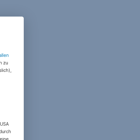
allen
n zu
lich),
n USA
 durch
eine