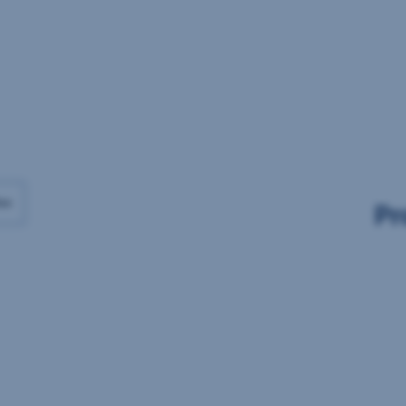
Daten
Daten
vorhanden
vorhanden
ax
Pr