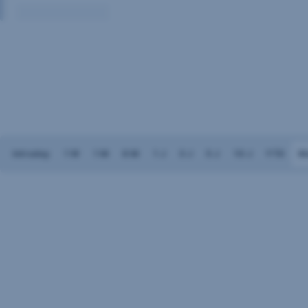
Volumen:
Keine
Daten
vorhanden
Intraday
1 W
1 M
6 M
1 J
3 J
5 J
10 J
YTD
M