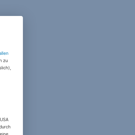
allen
n zu
lich),
n USA
 durch
eine