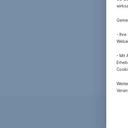
wirks
Gemei
- Ihr
Webau
- Mit
Erheb
Cooki
Weite
Verant