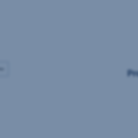
Daten
Daten
vorhanden
vorhanden
ax
Pr