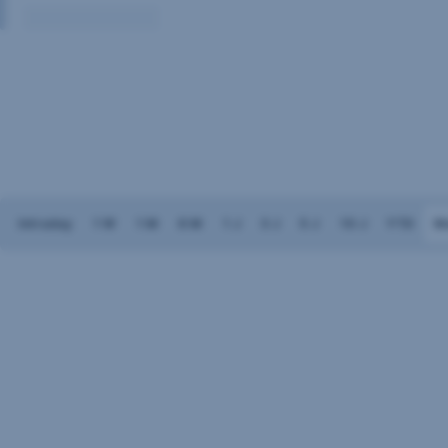
Volumen:
Keine
Daten
vorhanden
Intraday
1 W
1 M
6 M
1 J
3 J
5 J
10 J
YTD
M