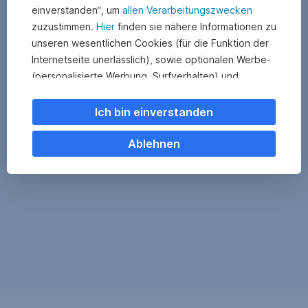
einverstanden“, um
allen Verarbeitungszwecken
zuzustimmen.
Hier
finden sie nähere Informationen zu
unseren wesentlichen Cookies (für die Funktion der
Internetseite unerlässlich), sowie optionalen Werbe-
(personalisierte Werbung, Surfverhalten) und
Statistik-Cookies (Nutzerverhalten,
Serviceverbesserung). Einzelne Kategorien können
Ich bin einverstanden
Sie auch ablehnen. Ihre
Cookie Einstellungen können Sie jederzeit ändern
.
Ablehnen
Einige unserer Partnerdienste befinden sich in den
USA. Nach Rechtssprechung des Europäischen
Gerichtshofs existiert derzeit in den USA kein
angemessener Datenschutz. Es besteht das Risiko,
dass Ihre Daten durch US-Behörden kontrolliert und
überwacht werden. Dagegen können Sie keine
wirksamen Rechtsmittel vorbringen.