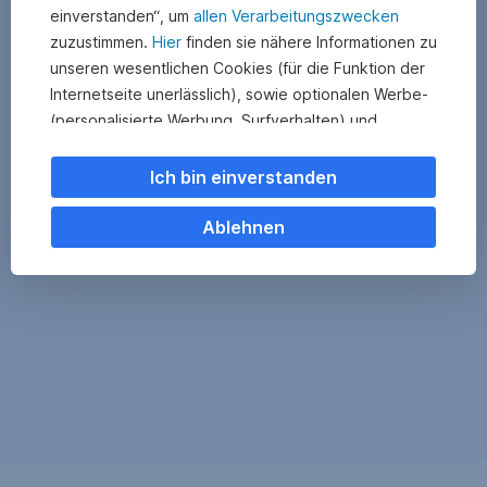
einverstanden“, um
allen Verarbeitungszwecken
zuzustimmen.
Hier
finden sie nähere Informationen zu
unseren wesentlichen Cookies (für die Funktion der
Internetseite unerlässlich), sowie optionalen Werbe-
(personalisierte Werbung, Surfverhalten) und
Statistik-Cookies (Nutzerverhalten,
Serviceverbesserung). Einzelne Kategorien können
Ich bin einverstanden
Sie auch ablehnen. Ihre
Cookie Einstellungen können Sie jederzeit ändern
.
Ablehnen
Einige unserer Partnerdienste befinden sich in den
USA. Nach Rechtssprechung des Europäischen
Gerichtshofs existiert derzeit in den USA kein
angemessener Datenschutz. Es besteht das Risiko,
dass Ihre Daten durch US-Behörden kontrolliert und
überwacht werden. Dagegen können Sie keine
wirksamen Rechtsmittel vorbringen.